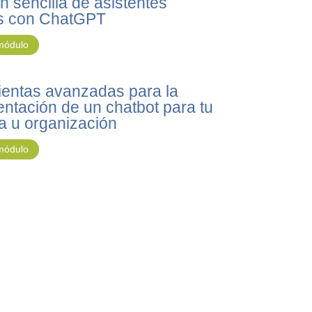
n sencilla de asistentes
es con ChatGPT
 módulo
entas avanzadas para la
ntación de un chatbot para tu
 u organización
 módulo