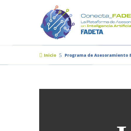

Inicio
5
Programa de Asesoramiento 