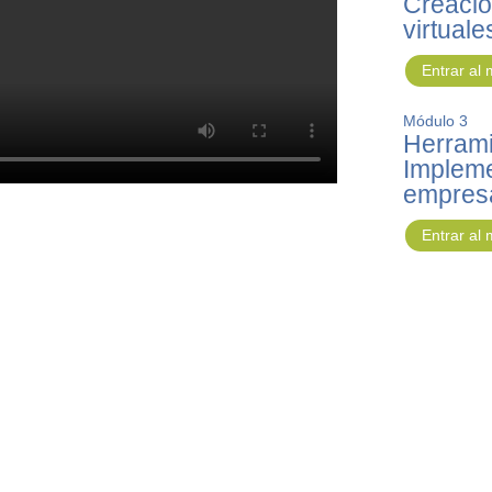
Creació
virtual
Entrar al
Módulo 3
Herrami
Impleme
empresa
Entrar al